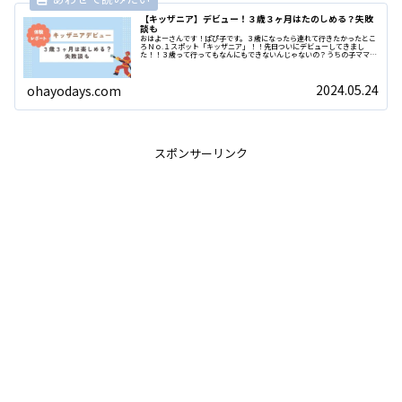
【キッザニア】デビュー！３歳３ヶ月はたのしめる？失敗
談も
おはよーさんです！ぱぴ子です。３歳になったら連れて行きたかったとこ
ろＮｏ.１スポット「キッザニア」！！先日ついにデビューしてきまし
た！！３歳って行ってもなんにもできないんじゃないの？うちの子ママっ
子で母子分離できてないけど大丈夫？などの不安...
2024.05.24
ohayodays.com
スポンサーリンク