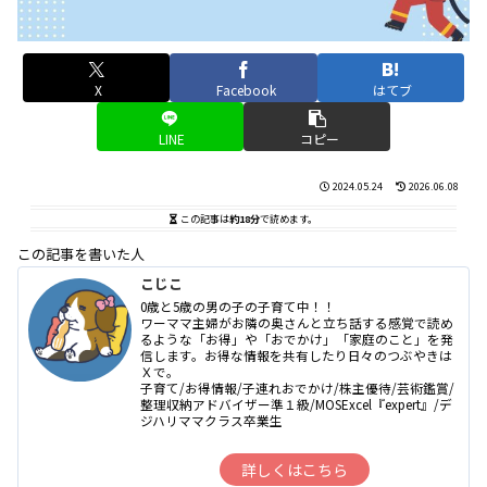
X
Facebook
はてブ
LINE
コピー
2024.05.24
2026.06.08
この記事は
約18分
で読めます。
この記事を書いた人
こじこ
0歳と5歳の男の子の子育て中！！
ワーママ主婦がお隣の奥さんと立ち話する感覚で読め
るような「お得」や「おでかけ」「家庭のこと」を発
信します。お得な情報を共有したり日々のつぶやきは
Ｘで。
子育て/お得情報/子連れおでかけ/株主優待/芸術鑑賞/
整理収納アドバイザー準１級/MOSExcel『expert』/デ
ジハリママクラス卒業生
詳しくはこちら