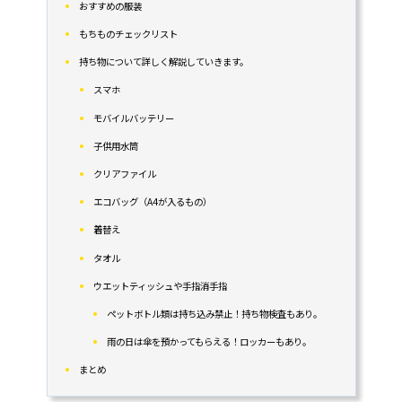
おすすめの服装
もちものチェックリスト
持ち物について詳しく解説していきます。
スマホ
モバイルバッテリー
子供用水筒
クリアファイル
エコバッグ（A4が入るもの）
着替え
タオル
ウエットティッシュや手指消手指
ペットボトル類は持ち込み禁止！持ち物検査もあり。
雨の日は傘を預かってもらえる！ロッカーもあり。
まとめ