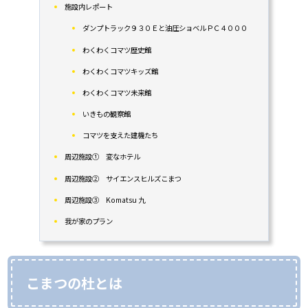
施設内レポート
ダンプトラック９３０Ｅと油圧ショベルＰＣ４０００
わくわくコマツ歴史館
わくわくコマツキッズ館
わくわくコマツ未来館
いきもの観察館
コマツを支えた建機たち
周辺施設➀ 変なホテル
周辺施設② サイエンスヒルズこまつ
周辺施設③ Komatsu 九
我が家のプラン
こまつの杜とは