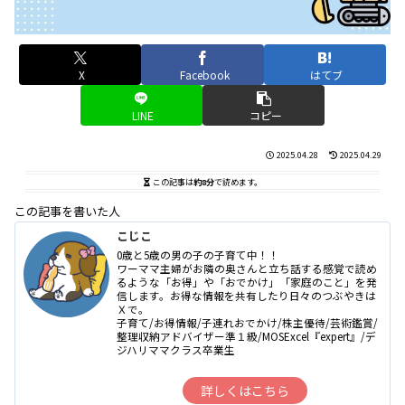
X
Facebook
はてブ
LINE
コピー
2025.04.28
2025.04.29
この記事は
約8分
で読めます。
この記事を書いた人
こじこ
0歳と5歳の男の子の子育て中！！
ワーママ主婦がお隣の奥さんと立ち話する感覚で読め
るような「お得」や「おでかけ」「家庭のこと」を発
信します。お得な情報を共有したり日々のつぶやきは
Ｘで。
子育て/お得情報/子連れおでかけ/株主優待/芸術鑑賞/
整理収納アドバイザー準１級/MOSExcel『expert』/デ
ジハリママクラス卒業生
詳しくはこちら