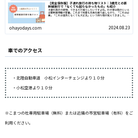
【完全保存版】子連れ旅行の持ち物リスト｜3歳児との新
幹線旅行で「なくても困らなかったもの」も紹介
子連れ旅行の荷物、できるだけ減らしたいですよね。わが家は旅行といえ
ば新幹線移動が定番。これまで何度も失敗を繰り返しながら、「これは必
要」「これは意外となくても大丈夫」という持ち物が見えてきました。こ
の記事では、3歳児との旅行で実際に持って行...
2024.08.23
ohayodays.com
車でのアクセス
・北陸自動車道 小松インターチェンジより１０分
・小松空港より１０分
※こまつの杜専用駐車場（無料）または近隣の市営駐車場（有料）をご
利用ください。