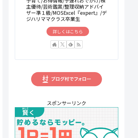
子育て/お得情報/子連れおでかけ/株
主優待/芸術鑑賞/整理収納アドバイ
ザー準１級/MOSExcel『expert』/デ
ジハリママクラス卒業生
詳しくはこちら
スポンサーリンク