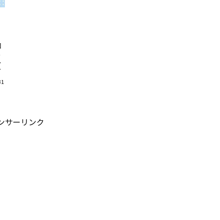
回
し
ん
は
31
ンサーリンク