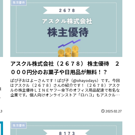
株主優待
アスクル株式会社（２６７８） 株主優待 ２
０００円分のお菓子や日用品が無料！？
ぱぴ子おはよーさんです！ぱぴ子（@ohayodays）です。今回
はアスクル（２６７８）さんの紹介です！（２６７８）アスク
は
ルの株主優待ＬＩＮＥヤフー傘下のオフィス用品配達で有名な
）
企業です。個人向けオンラインストア「ロハコ」もアスクルが
営
運営して...
13
2025.02.27
株主優待