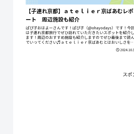
【子連れ京都】ａｔｅｌｉｅｒ京ばあむレポ
ート 周辺施設も紹介
ぱぴ子おはよーさんです！ぱぴ子（@ohayodays）です！今
は子連れ京都旅行でぜひ訪れていただきたいスポットを紹介
ます！周辺のおすすめ施設も紹介しますのでぜひ最後まで読
でいってください♬ａｔｅｌｉｅｒ京ばあむとはおいしさを
こび よ...
2024.10.
スポ