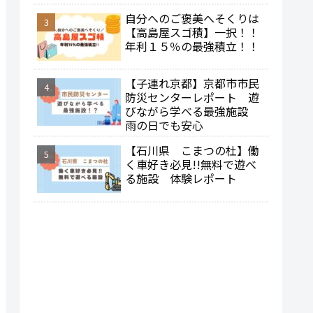
自分へのご褒美へそくりは
【高島屋スゴ積】一択！！
年利１５％の最強積立！！
【子連れ京都】京都市市民
防災センターレポート 遊
びながら学べる最強施設
雨の日でも安心
【石川県 こまつの杜】働
く車好き必見!!無料で遊べ
る施設 体験レポート