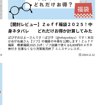
を
【開封レビュー】Ｚｏｆｆ福袋２０２５！中
身ネタバレ どれだけお得か計算してみた
Ｋ
ぱぴ子おはよーさんです！ぱぴ子（@ohayodays）です！本日
く
はめがね屋さん【ゾフ】の福袋の中身を公開します！Ｚｏｆｆ
の
福袋 概要福袋2025 Zoff｜ゾフ店舗で使える8,800円のメガネ
主
券付き 在庫なくなり次第販売終了 ミニステンレスボ...
10
2024.11.12