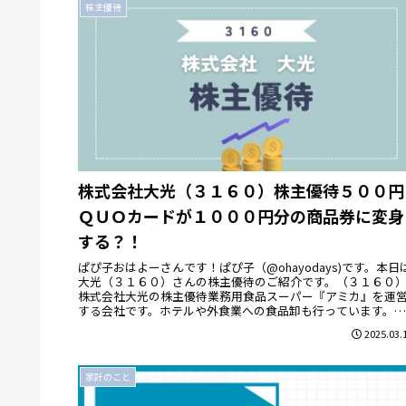
株主優待
株式会社大光（３１６０）株主優待５００円
ＱＵＯカードが１０００円分の商品券に変身
する？！
ぱぴ子おはよーさんです！ぱぴ子（@ohayodays)です。本日
大光（３１６０）さんの株主優待のご紹介です。（３１６０
株式会社大光の株主優待業務用食品スーパー『アミカ』を運
する会社です。ホテルや外食業への食品卸も行っています。中
部東海...
2025.03.
家計のこと