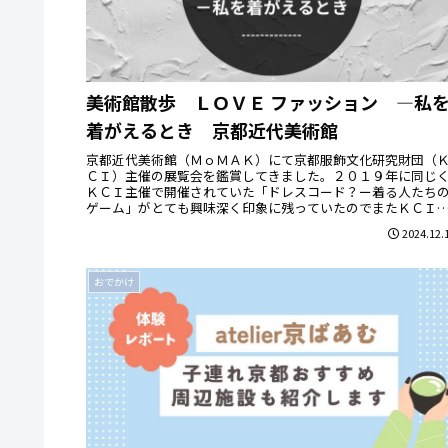
美術館散歩 ＬＯＶＥ ファッション ―私
着がえるとき 京都近代美術館
京都近代美術館（ＭｏＭＡＫ）にて京都服飾文化研究財団（
ＣＩ）主催の展覧会を鑑賞してきました。２０１９年に同じ
ＫＣＩ主催で開催されていた「ドレスコード？ー着る人たち
ゲーム」がとても興味深く印象に残っていたのでまたＫＣＩ
催の展覧会に行き...
2024.12.
おでかけ