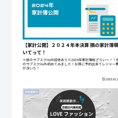
【家計公開】２０２４年本決算 隣の家計簿
いてって！
※旅のサブスクHafh招待あり※2024年家計簿総ざらい～！！
のサブスクHafh初めてみました！お得に予約出来てレジャー
が浮いた！
2025.01.
美術館散歩