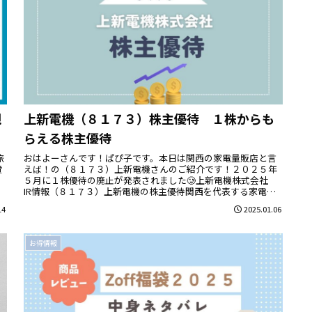
覗
上新電機（８１７３）株主優待 １株からも
らえる株主優待
旅
おはよーさんです！ぱぴ子です。本日は関西の家電量販店と言
費
えば！の（８１７３）上新電機さんのご紹介です！２０２５年
５月に１株優待の廃止が発表されました🥲上新電機株式会社
IR情報（８１７３）上新電機の株主優待関西を代表する家電量
販店です。ＣＭ...
14
2025.01.06
お得情報