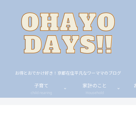
お得とおでかけ好き！京都在住平凡なワーママのブログ
子育て
家計のこと
child rearing
Household