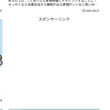
て
利なのでは...？と思い立ち資格受験にチャレンジすることに！
せっかくなら派遣会社から補助が出る資格がいいなと思いＭＯ
Ｓを受験する...
07
2025.09.27
スポンサーリンク
こ
べ
28