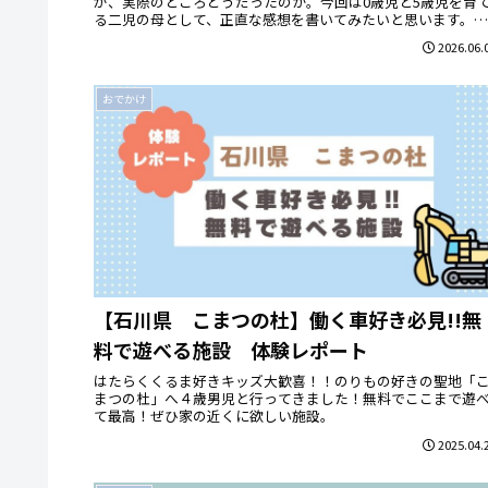
が、実際のところどうだったのか。今回は0歳児と5歳児を育
る二児の母として、正直な感想を書いてみたいと思います。京
都おでか...
2026.06.
おでかけ
【石川県 こまつの杜】働く車好き必見!!無
料で遊べる施設 体験レポート
はたらくくるま好きキッズ大歓喜！！のりもの好きの聖地「
まつの杜」へ４歳男児と行ってきました！無料でここまで遊
て最高！ぜひ家の近くに欲しい施設。
2025.04.