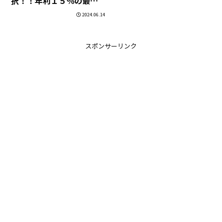
択！！年利１５％の最強
積立！！
2024.06.14
スポンサーリンク